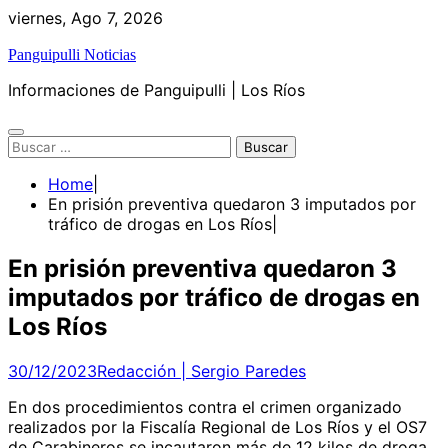
Skip
viernes, Ago 7, 2026
to
Panguipulli Noticias
content
Informaciones de Panguipulli | Los Ríos
Buscar:
Home
En prisión preventiva quedaron 3 imputados por
tráfico de drogas en Los Ríos
En prisión preventiva quedaron 3
imputados por tráfico de drogas en
Los Ríos
30/12/2023
Redacción | Sergio Paredes
En dos procedimientos contra el crimen organizado
realizados por la Fiscalía Regional de Los Ríos y el OS7
de Carabineros se incautaron más de 12 kilos de droga