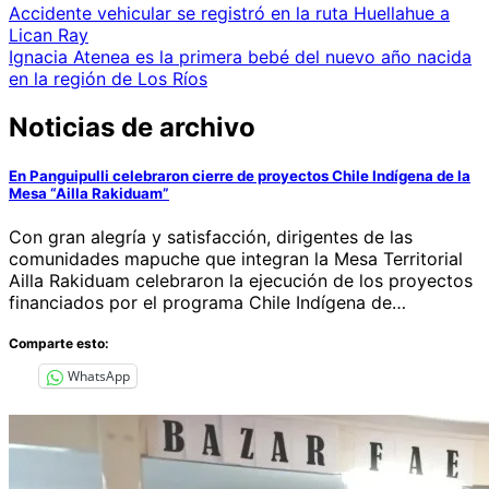
Navegación
Accidente vehicular se registró en la ruta Huellahue a
Lican Ray
de
Ignacia Atenea es la primera bebé del nuevo año nacida
entradas
en la región de Los Ríos
Noticias de archivo
En Panguipulli celebraron cierre de proyectos Chile Indígena de la
Mesa “Ailla Rakiduam”
Con gran alegría y satisfacción, dirigentes de las
comunidades mapuche que integran la Mesa Territorial
Ailla Rakiduam celebraron la ejecución de los proyectos
financiados por el programa Chile Indígena de…
Comparte esto:
WhatsApp