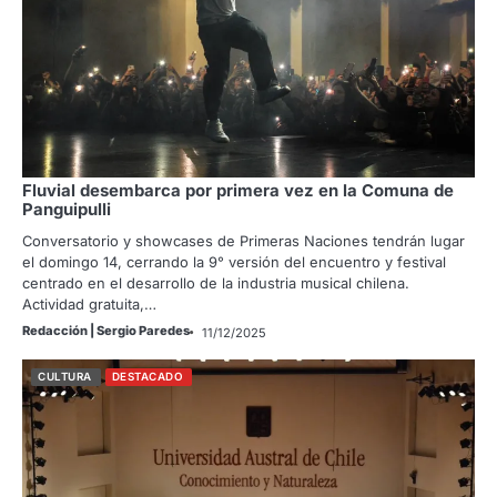
Fluvial desembarca por primera vez en la Comuna de
Panguipulli
Conversatorio y showcases de Primeras Naciones tendrán lugar
el domingo 14, cerrando la 9° versión del encuentro y festival
centrado en el desarrollo de la industria musical chilena.
Actividad gratuita,…
Redacción | Sergio Paredes
11/12/2025
CULTURA
DESTACADO