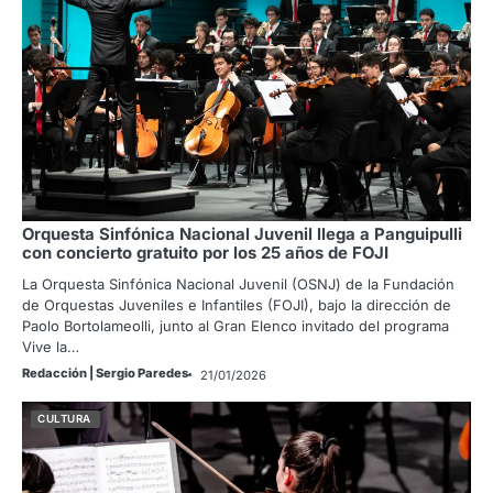
Orquesta Sinfónica Nacional Juvenil llega a Panguipulli
con concierto gratuito por los 25 años de FOJI
La Orquesta Sinfónica Nacional Juvenil (OSNJ) de la Fundación
de Orquestas Juveniles e Infantiles (FOJI), bajo la dirección de
Paolo Bortolameolli, junto al Gran Elenco invitado del programa
Vive la…
Redacción | Sergio Paredes
21/01/2026
CULTURA