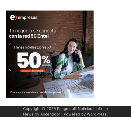
Copyright © 2026
Panguipulli Noticias
| Infinite
News by
Ascendoor
| Powered by
WordPress
.