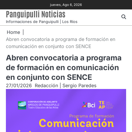
Skip
jueves, Ago 6, 2026
to
Panguipulli Noticias
content
Informaciones de Panguipulli | Los Ríos
Home
Abren convocatoria a programa de formación en
comunicación en conjunto con SENCE
Abren convocatoria a programa
de formación en comunicación
en conjunto con SENCE
27/01/2026
Redacción | Sergio Paredes