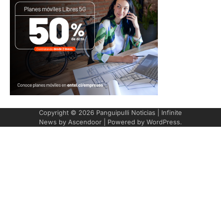
Copyright © 2026
Panguipulli Noticias
| Infinite
News by
Ascendoor
| Powered by
WordPress
.