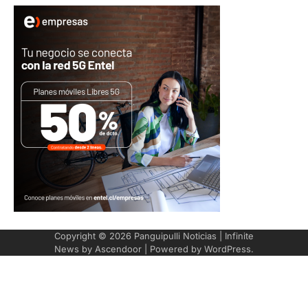
Copyright © 2026
Panguipulli Noticias
| Infinite
News by
Ascendoor
| Powered by
WordPress
.