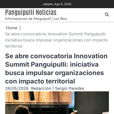
Skip
sábado, Ago 8, 2026
to
Panguipulli Noticias
content
Informaciones de Panguipulli | Los Ríos
Home
Se abre convocatoria Innovation Summit Panguipulli:
iniciativa busca impulsar organizaciones con impacto
territorial
Se abre convocatoria Innovation
Summit Panguipulli: iniciativa
busca impulsar organizaciones
con impacto territorial
26/05/2026
Redacción | Sergio Paredes