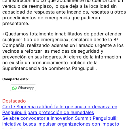
La institución indicó que actualmente no cuenta con un
vehículo de reemplazo, lo que deja a la localidad sin
capacidad de respuesta ante incendios, rescates u otros
procedimientos de emergencia que pudieran
presentarse.
«Quedamos totalmente inhabilitados de poder atender
cualquier tipo de emergencia», señalaron desde la 8ª
Compañía, realizando además un llamado urgente a los
vecinos a reforzar las medidas de seguridad y
prevención en sus hogares. Al cierre de la información
no existía un pronunciamiento público de la
Superintendencia de bomberos Panguipulli.
Comparte esto:
WhatsApp
Destacado
Navegación
Corte Suprema ratificó fallo que anula ordenanza en
Panguipulli para protección de humedales
de
Se abre convocatoria Innovation Summit Panguipulli:
entradas
iniciativa busca impulsar organizaciones con impacto