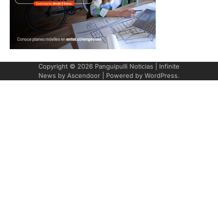
Copyright © 2026
Panguipulli Noticias
| Infinite
News by
Ascendoor
| Powered by
WordPress
.