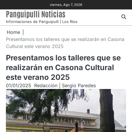
Skip
viernes, Ago 7, 2026
to
Panguipulli Noticias
content
Informaciones de Panguipulli | Los Ríos
Home
Presentamos los talleres que se realizarán en Casona
Cultural este verano 2025
Presentamos los talleres que se
realizarán en Casona Cultural
este verano 2025
01/01/2025
Redacción | Sergio Paredes