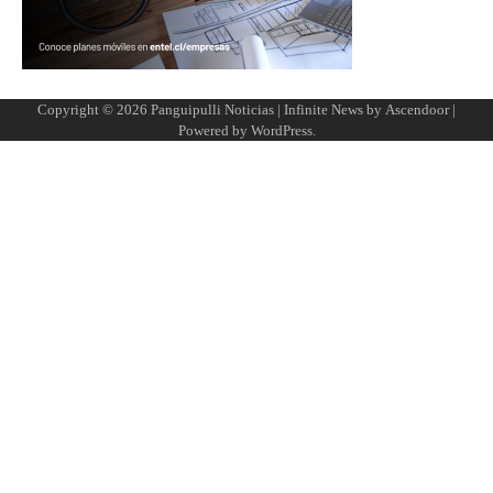
Copyright © 2026
Panguipulli Noticias
| Infinite News by
Ascendoor
|
Powered by
WordPress
.