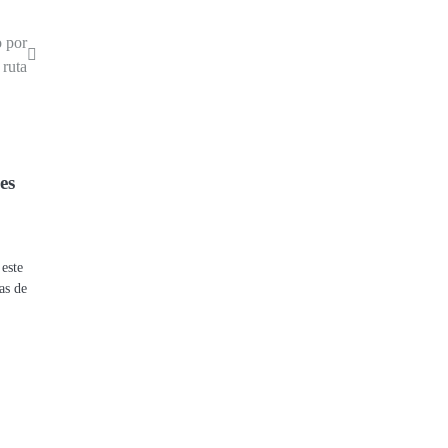
 por
 ruta
es
 este
as de