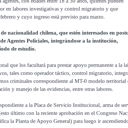
a agentes, con edades entre 18 a 30 años, quienes pueden
ior en labores investigativas y control migratorio y que
 febrero y cuyo ingreso está previsto para marzo.
de nacionalidad chilena, que estén interesados en post
e Agentes Policiales, integrándose a la institución,
íodo de estudio.
onal que los facultará para prestar apoyo permanente a la l
ivos, tales como operador táctico, control migratorio, integr
nos criminales correspondiente al MT-0 modelo territorial 
ión y manejo de las evidencias, entre otras labores.
spondiente a la Placa de Servicio Institucional, arma de ser
esto último con la reciente aprobación en el Congreso Nac
fica la Planta de Apoyo General) para luego ir ascendiend