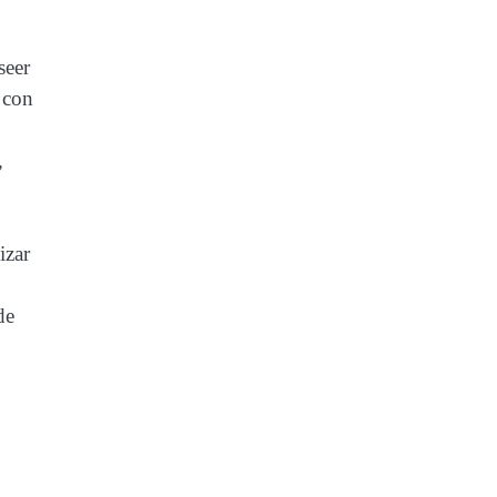
seer
 con
,
izar
de