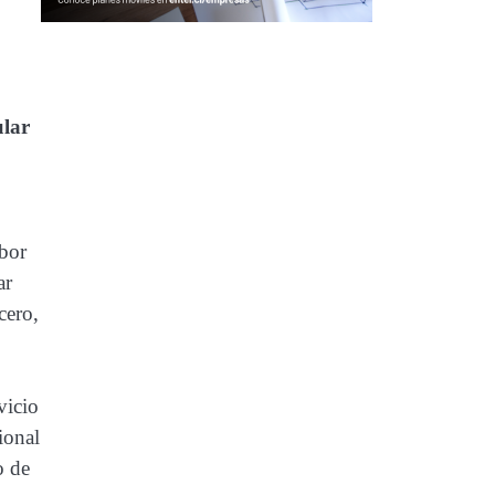
ular
abor
ar
cero,
vicio
ional
o de