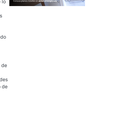
 lo
s
.
ado
a de
ades
o de