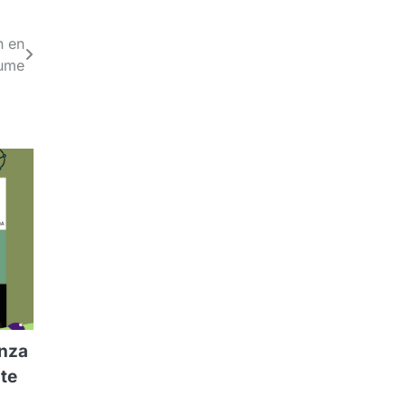
n en
tume
anza
ste