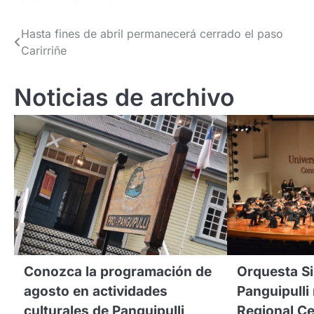
Navegación
Hasta fines de abril permanecerá cerrado el paso
Carirriñe
de
entradas
Noticias de archivo
Conozca la programación de
Orquesta Si
agosto en actividades
Panguipulli
culturales de Panguipulli
Regional C