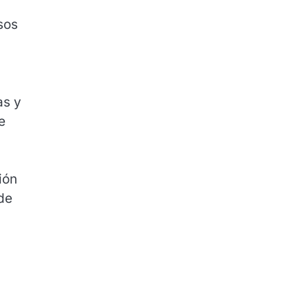
sos
as y
e
ión
 de