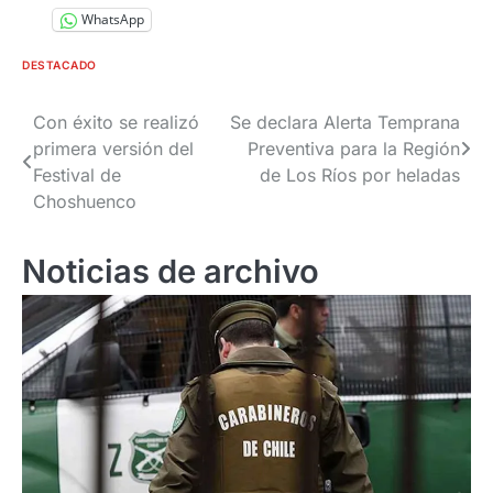
WhatsApp
DESTACADO
Navegación
Con éxito se realizó
Se declara Alerta Temprana
primera versión del
Preventiva para la Región
de
Festival de
de Los Ríos por heladas
entradas
Choshuenco
Noticias de archivo