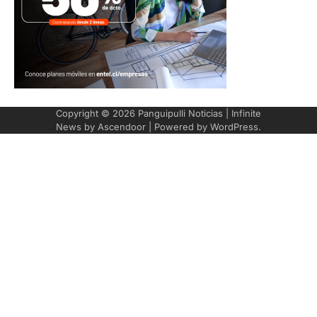
Copyright © 2026
Panguipulli Noticias
| Infinite
News by
Ascendoor
| Powered by
WordPress
.