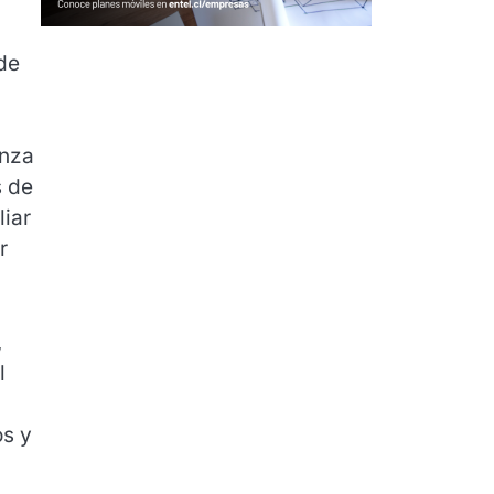
sde
anza
s de
liar
r
,
l
os y