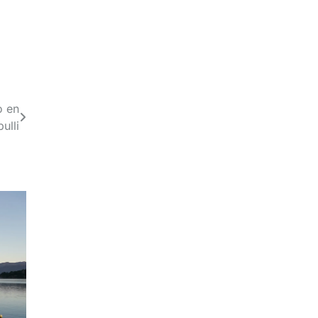
o en
ulli