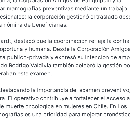
uina, la Corporación Amigos de Panguipulli y la
lizar mamografías preventivas mediante un trabajo
fesionales; la corporación gestionó el traslado de
la nómina de beneficiarias.
uardt, destacó que la coordinación refleja la confi
n oportuna y humana. Desde la Corporación Amigo
nza público-privada y expresó su intención de amp
alde Rodrigo Valdivia también celebró la gestión po
eraban este examen.
 destacando la importancia del examen preventivo
. El operativo contribuye a fortalecer el acceso a
e muerte oncológica en mujeres en Chile. En Los
ografías es una prioridad para mejorar pronóstic