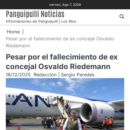
Skip
viernes, Ago 7, 2026
to
Panguipulli Noticias
content
Informaciones de Panguipulli | Los Ríos
Home
Pesar por el fallecimiento de ex concejal Osvaldo
Riedemann
Pesar por el fallecimiento de ex
concejal Osvaldo Riedemann
16/12/2025
Redacción | Sergio Paredes