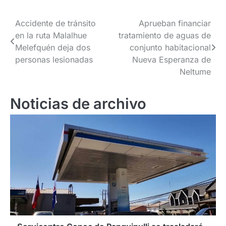
Navegación
Accidente de tránsito
Aprueban financiar
en la ruta Malalhue
tratamiento de aguas de
de
Melefquén deja dos
conjunto habitacional
entradas
personas lesionadas
Nueva Esperanza de
Neltume
Noticias de archivo