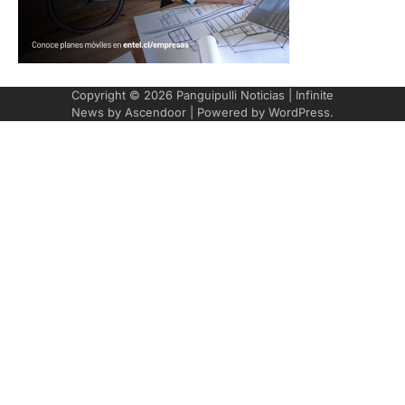
Copyright © 2026
Panguipulli Noticias
| Infinite
News by
Ascendoor
| Powered by
WordPress
.