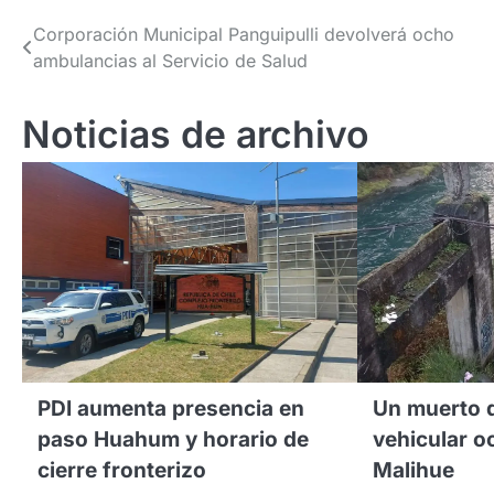
Navegación
Corporación Municipal Panguipulli devolverá ocho
ambulancias al Servicio de Salud
de
entradas
Noticias de archivo
PDI aumenta presencia en
Un muerto d
paso Huahum y horario de
vehicular o
cierre fronterizo
Malihue