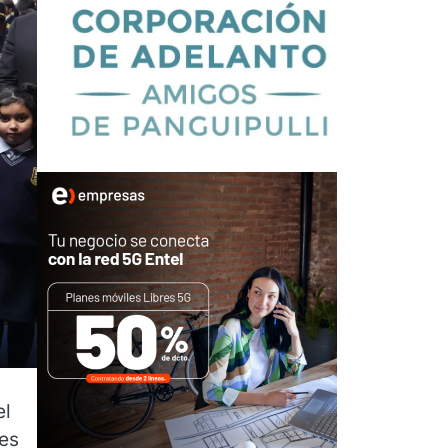
el
des