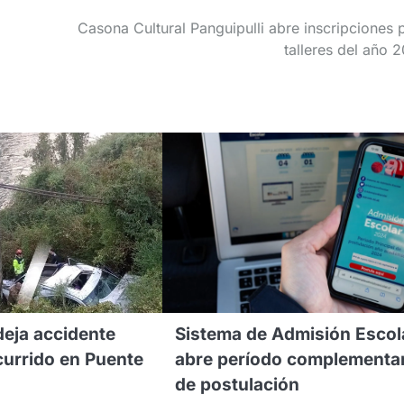
Casona Cultural Panguipulli abre inscripciones 
talleres del año 
eja accidente
Sistema de Admisión Escol
currido en Puente
abre período complementa
de postulación