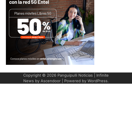
Copyright © 2026
Panguipulli Noticias
| Infinite
News by
Ascendoor
| Powered by
WordPress
.