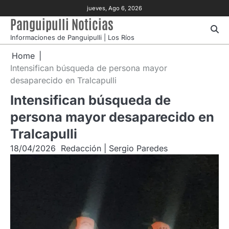
Skip
jueves, Ago 6, 2026
to
Panguipulli Noticias
content
Informaciones de Panguipulli | Los Ríos
Home
Intensifican búsqueda de persona mayor
desaparecido en Tralcapulli
Intensifican búsqueda de
persona mayor desaparecido en
Tralcapulli
18/04/2026
Redacción | Sergio Paredes