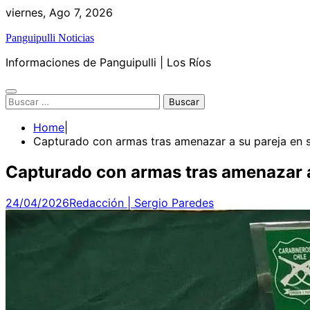
Skip
viernes, Ago 7, 2026
to
Panguipulli Noticias
content
Informaciones de Panguipulli | Los Ríos
Buscar:
Home
Capturado con armas tras amenazar a su pareja en s
Capturado con armas tras amenazar a 
24/04/2026
Redacción | Sergio Paredes