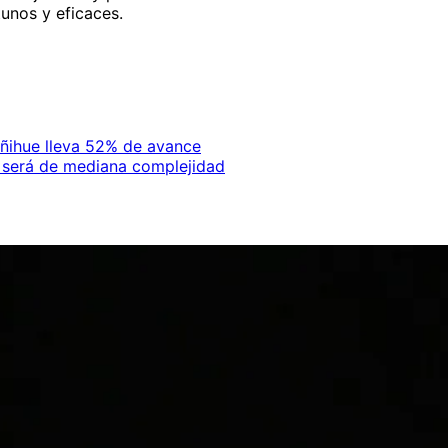
tunos y eficaces.
ñihue lleva 52% de avance
i será de mediana complejidad