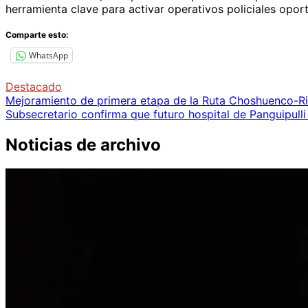
herramienta clave para activar operativos policiales opor
Comparte esto:
WhatsApp
Destacado
Navegación
Mejoramiento de primera etapa de la Ruta Choshuenco-Ri
Subsecretario confirma que futuro hospital de Panguipull
de
entradas
Noticias de archivo