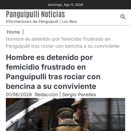
Skip
domingo, Ago 9, 2026
to
Panguipulli Noticias
content
Informaciones de Panguipulli | Los Ríos
Home
Hombre es detenido por femicidio frustrado en
Panguipulli tras rociar con bencina a su conviviente
Hombre es detenido por
femicidio frustrado en
Panguipulli tras rociar con
bencina a su conviviente
01/06/2026
Redacción | Sergio Paredes