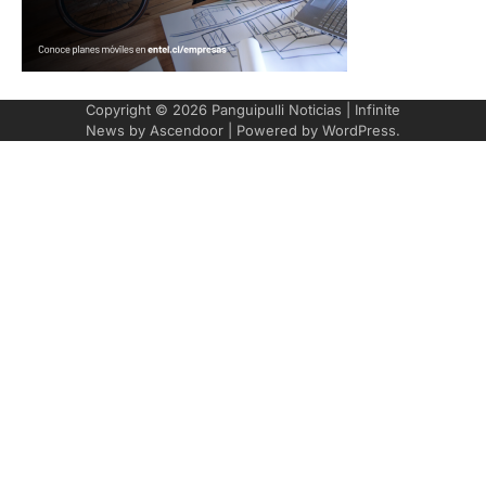
Copyright © 2026
Panguipulli Noticias
| Infinite
News by
Ascendoor
| Powered by
WordPress
.