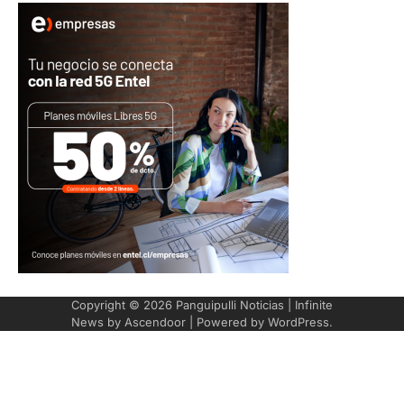
Copyright © 2026
Panguipulli Noticias
| Infinite
News by
Ascendoor
| Powered by
WordPress
.