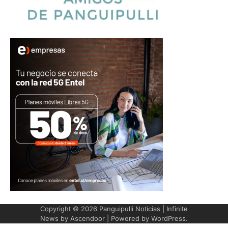
Copyright © 2026
Panguipulli Noticias
| Infinite
News by
Ascendoor
| Powered by
WordPress
.