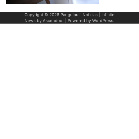
Copyright © 2026
Panguipulli Noticias
| Infinite
News by
Ascendoor
| Powered by
WordPress
.