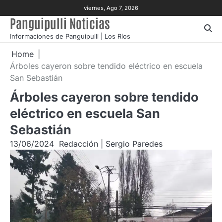
Skip
viernes, Ago 7, 2026
to
Panguipulli Noticias
content
Informaciones de Panguipulli | Los Ríos
Home
Árboles cayeron sobre tendido eléctrico en escuela
San Sebastián
Árboles cayeron sobre tendido
eléctrico en escuela San
Sebastián
13/06/2024
Redacción | Sergio Paredes