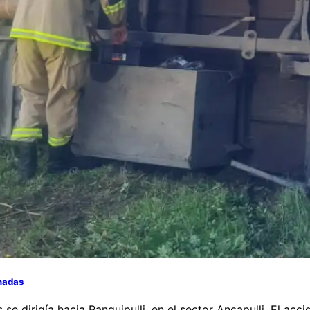
onadas
e dirigía hacia Panguipulli, en el sector Ancapulli. El ac