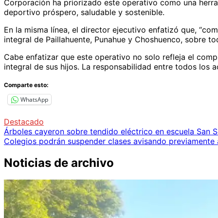
Corporación ha priorizado este operativo como una herrami
deportivo próspero, saludable y sostenible.
En la misma línea, el director ejecutivo enfatizó que, “c
integral de Paillahuente, Punahue y Choshuenco, sobre to
Cabe enfatizar que este operativo no solo refleja el com
integral de sus hijos. La responsabilidad entre todos los
Comparte esto:
WhatsApp
Destacado
Navegación
Árboles cayeron sobre tendido eléctrico en escuela San 
Colegios podrán suspender clases avisando previamente 
de
entradas
Noticias de archivo