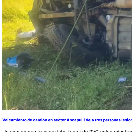
Volcamiento de camión en sector Ancapulli deja tres personas lesi
Un camión que transportaba tubos de PVC volcó mientras s