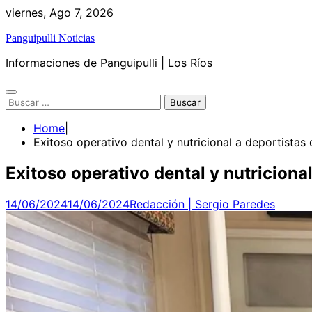
Skip
viernes, Ago 7, 2026
to
Panguipulli Noticias
content
Informaciones de Panguipulli | Los Ríos
Buscar:
Home
Exitoso operativo dental y nutricional a deportist
Exitoso operativo dental y nutricio
14/06/2024
14/06/2024
Redacción | Sergio Paredes