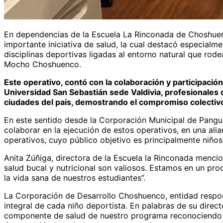
En dependencias de la Escuela La Rinconada de Choshuenco
importante iniciativa de salud, la cual destacó especialm
disciplinas deportivas ligadas al entorno natural que rod
Mocho Choshuenco.
Este operativo, contó con la colaboración y participació
Universidad San Sebastián sede Valdivia, profesionales
ciudades del país, demostrando el compromiso colectivo 
En este sentido desde la Corporación Municipal de Pangui
colaborar en la ejecución de estos operativos, en una al
operativos, cuyo público objetivo es principalmente niño
Anita Zúñiga, directora de la Escuela la Rinconada menci
salud bucal y nutricional son valiosos. Estamos en un proc
la vida sana de nuestros estudiantes”.
La Corporación de Desarrollo Choshuenco, entidad respons
integral de cada niño deportista. En palabras de su dire
componente de salud de nuestro programa reconociendo qu