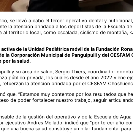
, se llevó a cabo el tercer operativo dental y nutricional
ente la atención brindada a los deportistas de la Escuela d
ea al territorio local, como escalada, ciclismo de montaña,
n activa de la Unidad Pediátrica móvil de la Fundación Ron
 de la Corporación Municipal de Panguipulli y del CESFA
por la salud.
pulli y su área de salud, Sergio Thiers, coordinador odon
ianza público privada, los cuales desde el año 2022 viene 
s, refuerzan la atención brindada por el CESFAM Choshuenc
onó que, “Estamos muy contentos por los resultados que he
eso de poder fortalecer nuestro trabajo, seguir articulando
able de la gestión del operativo y de la Escuela de Agua y
ctor ejecutivo Andres Mellado, indicó que “por tercer año 
e una buena salud constituye un pilar fundamental para el