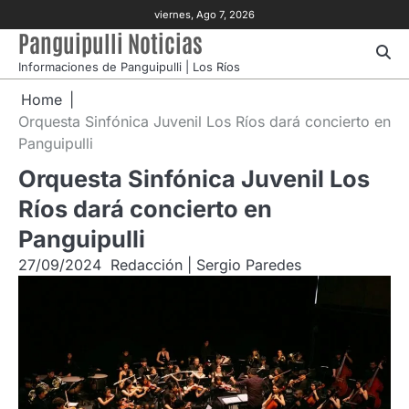
Skip
viernes, Ago 7, 2026
to
Panguipulli Noticias
content
Informaciones de Panguipulli | Los Ríos
Home
Orquesta Sinfónica Juvenil Los Ríos dará concierto en
Panguipulli
Orquesta Sinfónica Juvenil Los
Ríos dará concierto en
Panguipulli
27/09/2024
Redacción | Sergio Paredes