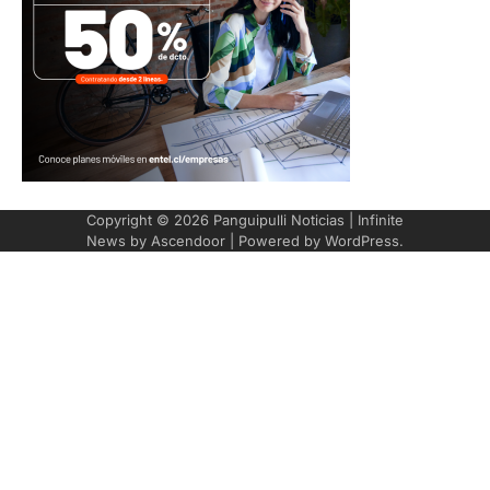
Copyright © 2026
Panguipulli Noticias
| Infinite
News by
Ascendoor
| Powered by
WordPress
.