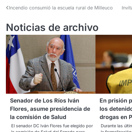
Navegación
Incendio consumió la escuela rural de Milleuco
Invi
de
Noticias de archivo
entradas
Senador de Los Ríos Iván
En prisión 
Flores, asume presidencia de
los detenid
la comisión de Salud
drogas en P
El senador DC Iván Flores fue elegido por
Durante las últ
la comisión de Salud del Senado para
la formalizació