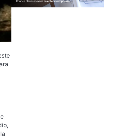
este
ara
de
dio,
la