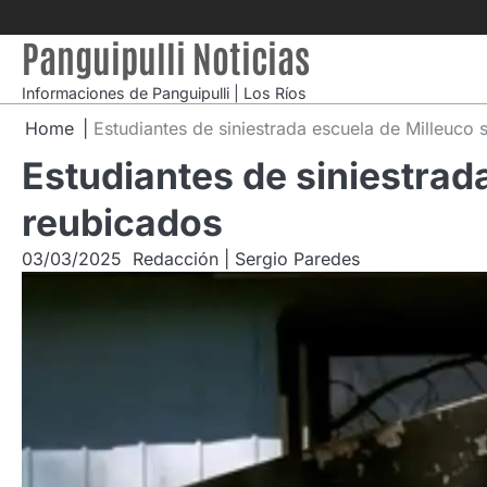
Skip
to
Panguipulli Noticias
content
Informaciones de Panguipulli | Los Ríos
Home
Estudiantes de siniestrada escuela de Milleuco 
Estudiantes de siniestrad
reubicados
03/03/2025
Redacción | Sergio Paredes