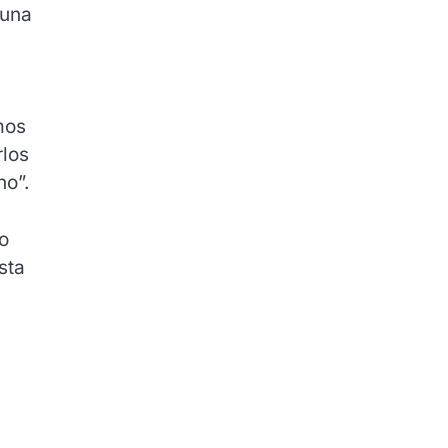
 una
mos
rlos
no”.
o
sta