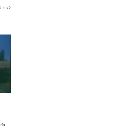
Ríos
s
ría