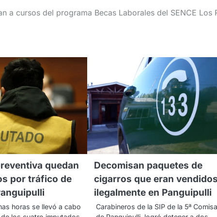
tan a cursos del programa Becas Laborales del SENCE Los 
preventiva quedan
Decomisan paquetes de
os por tráfico de
cigarros que eran vendido
anguipulli
ilegalmente en Panguipulli
imas horas se llevó a cabo
Carabineros de la SIP de la 5ª Comisa
n de los cuatro imputados -
de Panguipulli, logró detener a dos