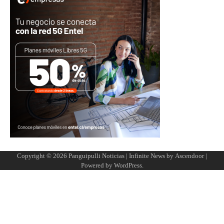
Copyright © 2026
Panguipulli Noticias
| Infinite News by
Ascendoor
|
Powered by
WordPress
.