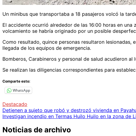
Un minibus que transportaba a 18 pasajeros volcó la tarde
El accidente ocurrió alrededor de las 16:00 horas en una 
volcamiento se habría originado por un posible desperfec
Como resultado, quince personas resultaron lesionadas, en
llegada de los equipos de emergencia.
Bomberos, Carabineros y personal de salud acudieron al lug
Se realizan las diligencias correspondientes para establec
Comparte esto:
WhatsApp
Destacado
Navegación
Detienen a sujeto que robó y destrozó vivienda en Payah
Investigan incendio en Termas Huilo Huilo en la zona de L
de
entradas
Noticias de archivo