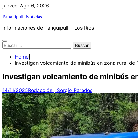
Skip
jueves, Ago 6, 2026
to
Panguipulli Noticias
content
Informaciones de Panguipulli | Los Ríos
Buscar:
Home
Investigan volcamiento de minibús en zona rural de 
Investigan volcamiento de minibús en
14/11/2025
Redacción | Sergio Paredes