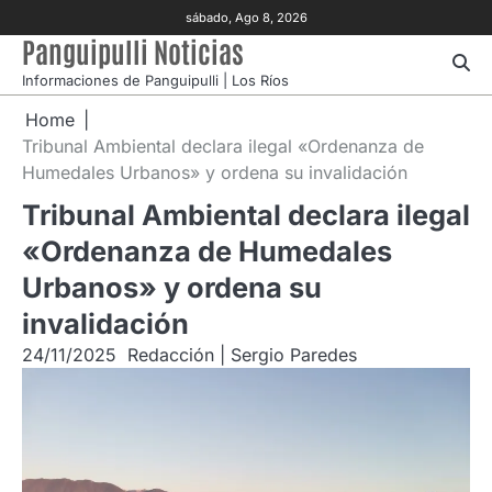
Skip
sábado, Ago 8, 2026
to
Panguipulli Noticias
content
Informaciones de Panguipulli | Los Ríos
Home
Tribunal Ambiental declara ilegal «Ordenanza de
Humedales Urbanos» y ordena su invalidación
Tribunal Ambiental declara ilegal
«Ordenanza de Humedales
Urbanos» y ordena su
invalidación
24/11/2025
Redacción | Sergio Paredes