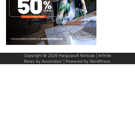
Copyright © 2026
Panguipulli Noticias
| Infinite
News by
Ascendoor
| Powered by
WordPress
.