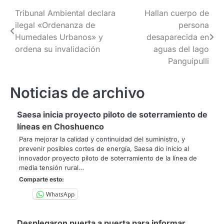
Navegación
Tribunal Ambiental declara
Hallan cuerpo de
ilegal «Ordenanza de
persona
de
Humedales Urbanos» y
desaparecida en
entradas
ordena su invalidación
aguas del lago
Panguipulli
Noticias de archivo
Saesa inicia proyecto piloto de soterramiento de
líneas en Choshuenco
Para mejorar la calidad y continuidad del suministro, y
prevenir posibles cortes de energía, Saesa dio inicio al
innovador proyecto piloto de soterramiento de la línea de
media tensión rural…
Comparte esto:
WhatsApp
Desplegaron puerta a puerta para informar