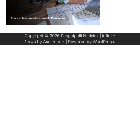
Copyright © 2026
Panguipulli Noticias
| Infinite
News by
Ascendoor
| Powered by
WordPress
.