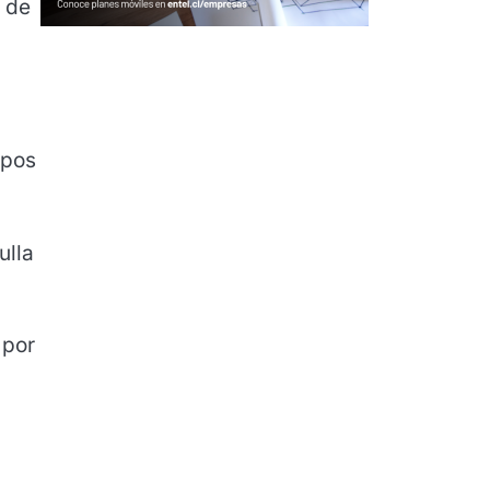
s de
ipos
ulla
 por