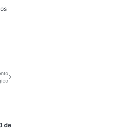
los
ento
gico
3 de