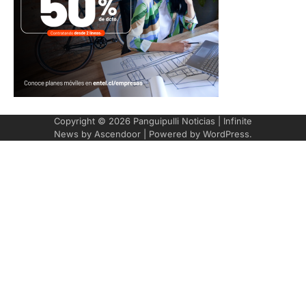
Copyright © 2026
Panguipulli Noticias
| Infinite
News by
Ascendoor
| Powered by
WordPress
.