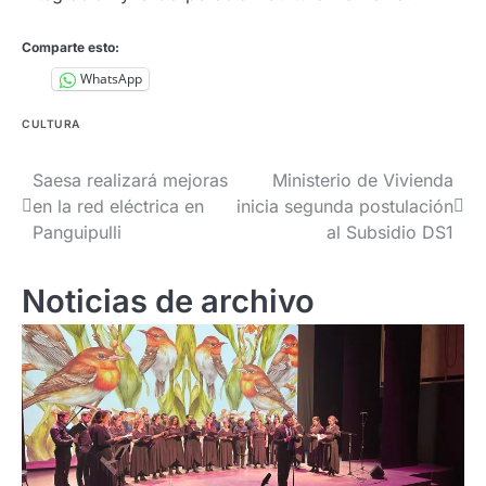
Comparte esto:
WhatsApp
CULTURA
Navegación
Saesa realizará mejoras
Ministerio de Vivienda
en la red eléctrica en
inicia segunda postulación
de
Panguipulli
al Subsidio DS1
entradas
Noticias de archivo