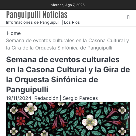
Skip
viernes, Ago 7, 2026
to
Panguipulli Noticias
content
Informaciones de Panguipulli | Los Ríos
Home
Semana de eventos culturales en la Casona Cultural y
la Gira de la Orquesta Sinfónica de Panguipulli
Semana de eventos culturales
en la Casona Cultural y la Gira de
la Orquesta Sinfónica de
Panguipulli
19/11/2024
Redacción | Sergio Paredes