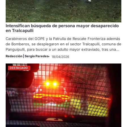
Intensifican búsqueda de persona mayor desaparecido
en Tralcapulli
Carabineros del GOPE y la Patrulla de Rescate Fronteriza además
de Bomberos, se desplegaron en el sector Tralcapulli, comuna de
Panguipulli, para buscar a un adulto mayor extraviado, tras una…
Redacción | Sergio Paredes
18/04/2026
DESTACADO