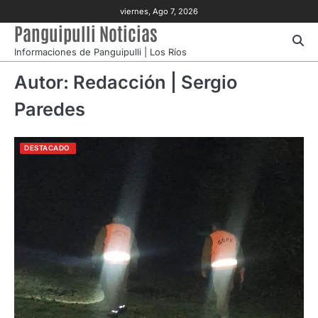
Skip
viernes, Ago 7, 2026
to
Panguipulli Noticias
content
Informaciones de Panguipulli | Los Ríos
Autor:
Redacción | Sergio
Paredes
DESTACADO