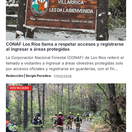
CONAF Los Ríos llama a respetar accesos y registrarse
al ingresar a áreas protegidas
La Corporación Nacional Forestal (CONAF) de Los Ríos reiteró el
llamado a visitantes a ingresar a áreas silvestres protegidas solo
por accesos oficiales y registrarse en guarderías, con el fin…
Redacción | Sergio Paredes
17/03/2026
DESTACADO