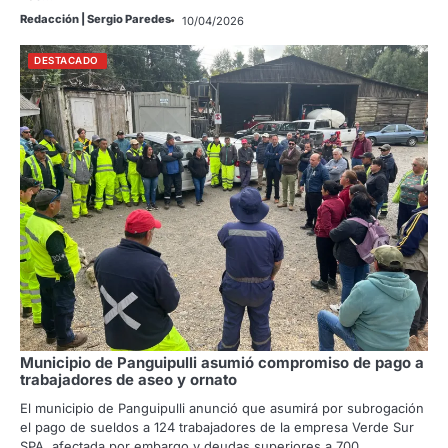
Redacción | Sergio Paredes
10/04/2026
DESTACADO
Municipio de Panguipulli asumió compromiso de pago a
trabajadores de aseo y ornato
El municipio de Panguipulli anunció que asumirá por subrogación
el pago de sueldos a 124 trabajadores de la empresa Verde Sur
SPA, afectada por embargo y deudas superiores a 700…