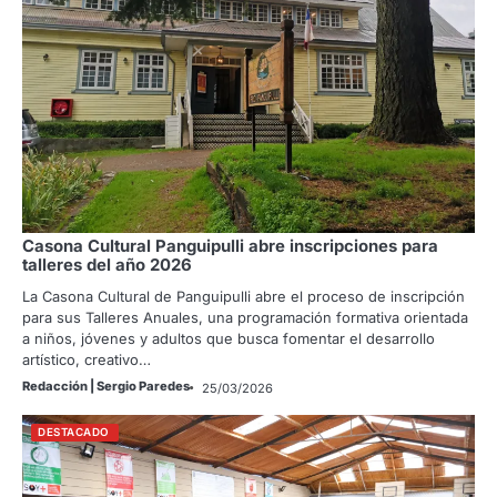
Casona Cultural Panguipulli abre inscripciones para
talleres del año 2026
La Casona Cultural de Panguipulli abre el proceso de inscripción
para sus Talleres Anuales, una programación formativa orientada
a niños, jóvenes y adultos que busca fomentar el desarrollo
artístico, creativo…
Redacción | Sergio Paredes
25/03/2026
DESTACADO